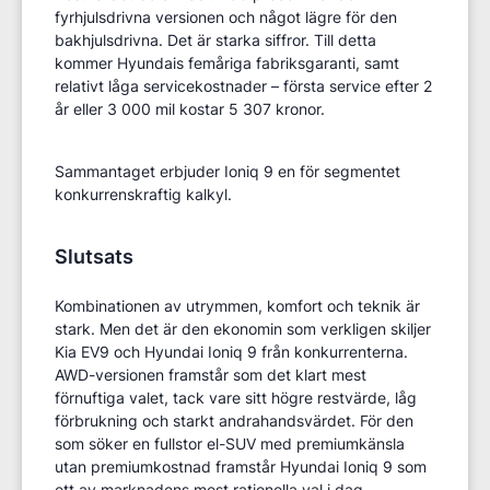
fyrhjulsdrivna versionen och något lägre för den
bakhjulsdrivna. Det är starka siffror. Till detta
kommer Hyundais femåriga fabriksgaranti, samt
relativt låga servicekostnader – första service efter 2
år eller 3 000 mil kostar 5 307 kronor.
Sammantaget erbjuder Ioniq 9 en för segmentet
konkurrenskraftig kalkyl.
Slutsats
Kombinationen av utrymmen, komfort och teknik är
stark. Men det är den ekonomin som verkligen skiljer
Kia EV9 och Hyundai Ioniq 9 från konkurrenterna.
AWD-versionen framstår som det klart mest
förnuftiga valet, tack vare sitt högre restvärde, låg
förbrukning och starkt andrahandsvärdet. För den
som söker en fullstor el-SUV med premiumkänsla
utan premiumkostnad framstår Hyundai Ioniq 9 som
ett av marknadens mest rationella val i dag.