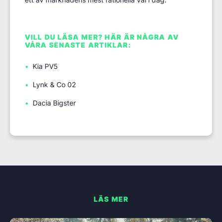
VILL DU LÄSA MER? HÄR ÄR NÅGRA AV
VÅRA SENASTE ARTIKLAR:
Kia PV5
Lynk & Co 02
Dacia Bigster
LÄS MER