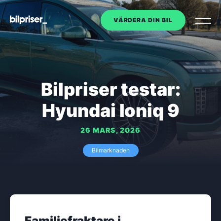
VÄRDERA DIN BIL
Utköp av tjänstebil
Bilpriser testar:
Företagstjänster
+
Hyundai Ioniq 9
Bilmarknaden
26 MARS, 2026
Kontakt
Bilmarknaden
Om oss
VÄRDERA DIN BIL
Familjefraktare i