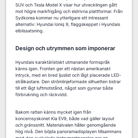
SUV och Tesla Model X visar hur utvecklingen gått
mot högre markfrigång och eldrivna plattformar. Från
Sydkorea kommer nu ytterligare ett intressant
alternativ: Hyundai Ioniq 9, flaggskeppet i Hyundais
elbilssatsning.
Design och utrymmen som imponerar
Hyundais karaktäristiskt utmanande formspråk
känns igen. Fronten ger ett nästan amerikanskt
intryck, med en bred ljuslist och lågt placerade LED-
strålkastare. Den strömlinjeformade silhuetten bidrar
till ett lågt luftmotstånd, något som gynnar både
förbrukning och räckvidd.
Bakom ratten känns mycket igen från
koncernsyskonet Kia EV9, både vad gäller layout
och gränssnitt. Materialvalen håller genomgående
hög nivå. Den böjda panoramadisplayen tillsammans
med den avskalade instrumentpanelen ger en