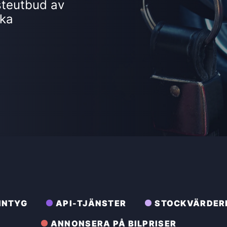
te­utbud av
ska
INTYG
API-TJÄNSTER
STOCKVÄRDER
ANNONSERA PÅ BILPRISER