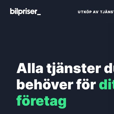
UTKÖP AV TJÄNS
Utköp av tjänstebil
Företagstjänster
+
Bilmarknaden
Alla tjänster 
Kontakt
behöver för
di
företag
VÄRDERA DIN BIL