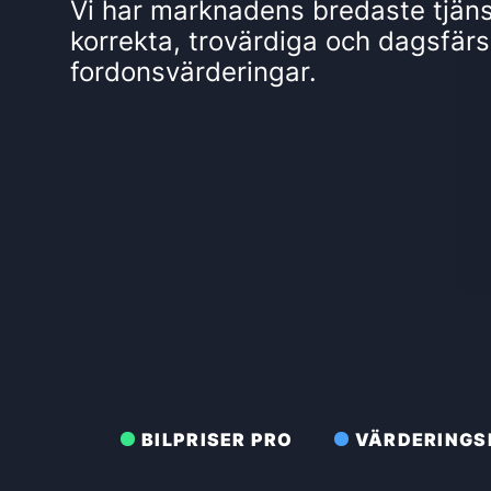
Vi har marknadens bredaste tjäns
korrekta, tro­värdiga och dags­fär
fordonsvärderingar.
BILPRISER PRO
VÄRDERINGS