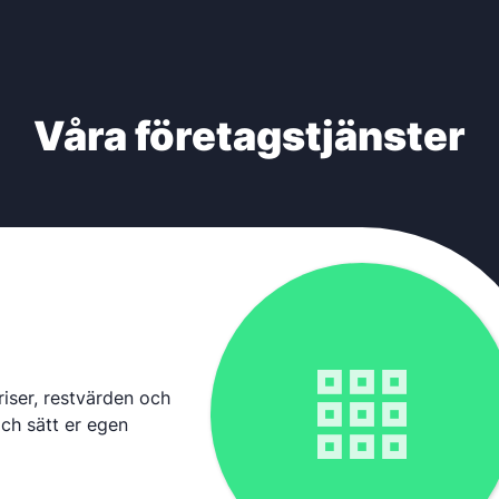
Våra företagstjänster
iser, restvärden och
ch sätt er egen