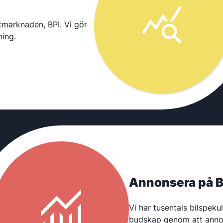
atmarknaden, BPI. Vi gör
ning.
Annonsera på Bi
Vi har tusentals bilspeku
budskap genom att annons