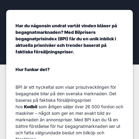
Har du någonsin undrat vartåt vinden blåser på
begagnatmarknaden? Med B
ilprisers
begagnatpris
i
ndex
(BPI)
får du en unik inblick i
aktuella prisnivåer och trender baserat på
faktiska försäljningspriser.
Hur funkar det?
BPI är ett nyckeltal som visar prisutvecklingen för
begagnade bilar på den svenska marknaden. Det
baseras på faktiska försäljningspriser
hos
Kvdbil
som årligen säljer över 26 000 fordon och
maskiner – något som ger en mer exakt bild av
marknaden än annonspriser. Med BPI kan du få en
bättre förståelse för hur begagnatmarknaden ser ut
och fatta välgrundade beslut om bilköp och