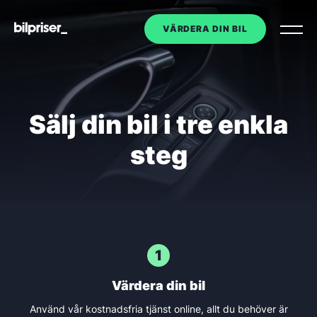
VÄRDERA DIN BIL
Utköp av tjänstebil
Sälj din bil i tre enkla
Företagstjänster
+
steg
Bilmarknaden
Kontakt
1
Om oss
Värdera din bil
VÄRDERA DIN BIL
Använd vår kostnadsfria tjänst online, allt du behöver är