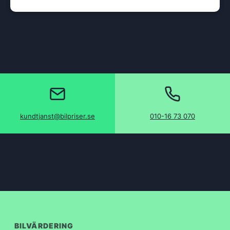
kundtjanst@bilpriser.se
010-16 73 070
BILVÄRDERING