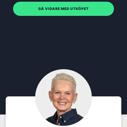
GÅ VIDARE MED UTKÖPET