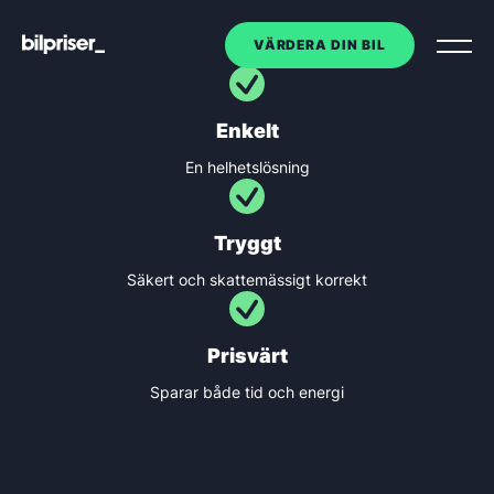
VÄRDERA DIN BIL
Enkelt
Utköp av tjänstebil
En helhetslösning
Företagstjänster
+
Tryggt
Bilmarknaden
Säkert och skattemässigt korrekt
Kontakt
Prisvärt
Sparar både tid och energi
Om oss
VÄRDERA DIN BIL