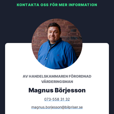
KONTAKTA OSS FÖR MER INFORMATION
AV HANDELSKAMMAREN FÖRORDNAD
VÄRDERINGSMAN
Magnus Börjesson
073-558 31 32
magnus.borjesson@bilpriser.se