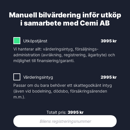
Manuell bilvärdering inför utköp
i samarbete med Cemi AB
Utköpstjänst
3995
kr
Vi hanterar allt: värderingsintyg, försäljnings­
administration (avräkning, registrering, ägarbyte) och
möjlighet till finansiering/garanti.
Värderingsintyg
2995
kr
Passar om du bara behöver ett skattegodkänt intyg
(även vid bodelning, dödsbo, försäkringsärenden
m.m.).
Totalt pris:
3995
kr