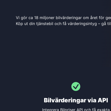
Vi gör ca 18 miljoner bil­värderingar om året för gen
Köp ut din tjänstebil och få värderingsintyg – gå ti
Bilvärderingar
via API
Integrera Bilpriser API och få exakta